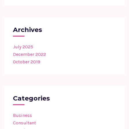
Archives
July 2025
December 2022
October 2019
Categories
Business
Consultant