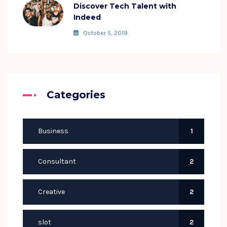
Discover Tech Talent with
Indeed
October 5, 2019
Categories
Business
1
Consultant
2
Creative
2
slot
2