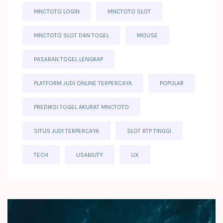
MNCTOTO LOGIN
MNCTOTO SLOT
MNCTOTO SLOT DAN TOGEL
MOUSE
PASARAN TOGEL LENGKAP
PLATFORM JUDI ONLINE TERPERCAYA
POPULAR
PREDIKSI TOGEL AKURAT MNCTOTO
SITUS JUDI TERPERCAYA
SLOT RTP TINGGI
TECH
USABILITY
UX