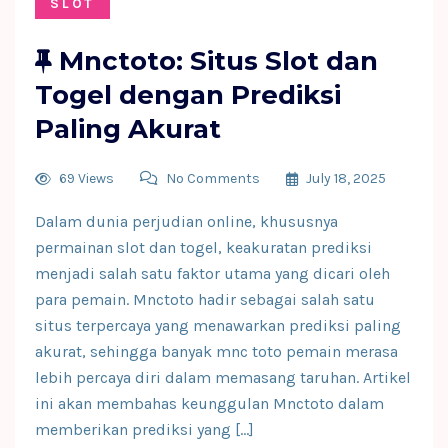
SLOT
Mnctoto: Situs Slot dan
Togel dengan Prediksi
Paling Akurat
69 Views
No Comments
July 18, 2025
Dalam dunia perjudian online, khususnya
permainan slot dan togel, keakuratan prediksi
menjadi salah satu faktor utama yang dicari oleh
para pemain. Mnctoto hadir sebagai salah satu
situs terpercaya yang menawarkan prediksi paling
akurat, sehingga banyak mnc toto pemain merasa
lebih percaya diri dalam memasang taruhan. Artikel
ini akan membahas keunggulan Mnctoto dalam
memberikan prediksi yang […]