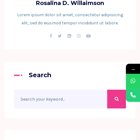
Rosalina D. Willaimson
Lorem ipsum dolor sit amet, consectetur adipisicing
elit, sed do eiusmod tempor incididunt ut labore.
→
Search