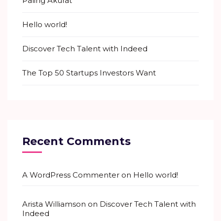
Paling Akurat
Hello world!
Discover Tech Talent with Indeed
The Top 50 Startups Investors Want
Recent Comments
A WordPress Commenter
on
Hello world!
Arista Williamson
on
Discover Tech Talent with
Indeed