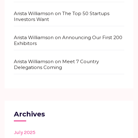
Arista Williamson
on
The Top 50 Startups
Investors Want
Arista Williamson
on
Announcing Our First 200
Exhibitors
Arista Williamson
on
Meet 7 Country
Delegations Coming
Archives
July 2025