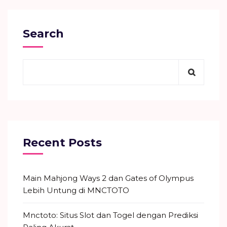
Search
Recent Posts
Main Mahjong Ways 2 dan Gates of Olympus
Lebih Untung di MNCTOTO
Mnctoto: Situs Slot dan Togel dengan Prediksi