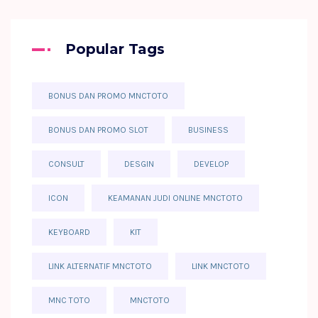
Popular Tags
BONUS DAN PROMO MNCTOTO
BONUS DAN PROMO SLOT
BUSINESS
CONSULT
DESGIN
DEVELOP
ICON
KEAMANAN JUDI ONLINE MNCTOTO
KEYBOARD
KIT
LINK ALTERNATIF MNCTOTO
LINK MNCTOTO
MNC TOTO
MNCTOTO