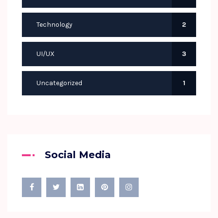
Technology
2
UI/UX
3
Uncategorized
1
Social Media