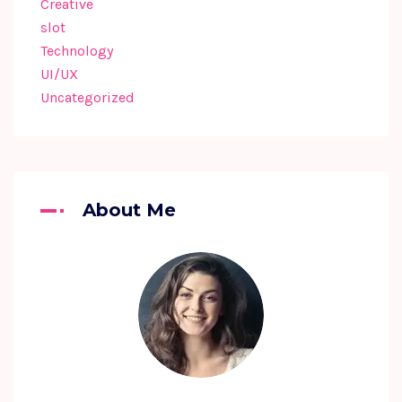
Creative
slot
Technology
UI/UX
Uncategorized
About Me