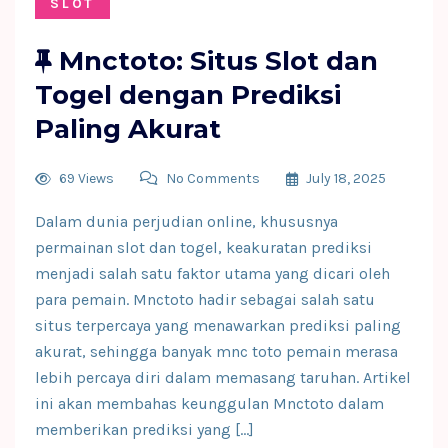
SLOT
Mnctoto: Situs Slot dan
Togel dengan Prediksi
Paling Akurat
69 Views
No Comments
July 18, 2025
Dalam dunia perjudian online, khususnya
permainan slot dan togel, keakuratan prediksi
menjadi salah satu faktor utama yang dicari oleh
para pemain. Mnctoto hadir sebagai salah satu
situs terpercaya yang menawarkan prediksi paling
akurat, sehingga banyak mnc toto pemain merasa
lebih percaya diri dalam memasang taruhan. Artikel
ini akan membahas keunggulan Mnctoto dalam
memberikan prediksi yang […]