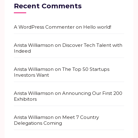
Recent Comments
A WordPress Commenter
on
Hello world!
Arista Williamson
on
Discover Tech Talent with
Indeed
Arista Williamson
on
The Top 50 Startups
Investors Want
Arista Williamson
on
Announcing Our First 200
Exhibitors
Arista Williamson
on
Meet 7 Country
Delegations Coming