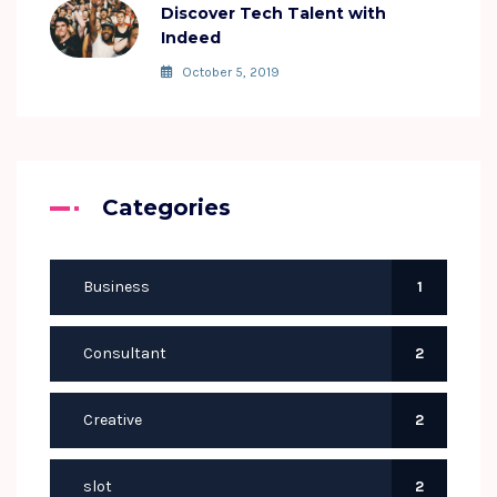
Discover Tech Talent with
Indeed
October 5, 2019
Categories
Business
1
Consultant
2
Creative
2
slot
2