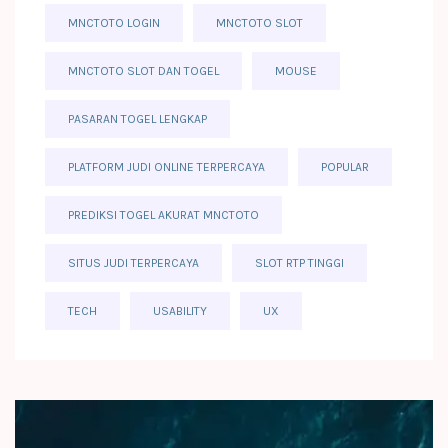
MNCTOTO LOGIN
MNCTOTO SLOT
MNCTOTO SLOT DAN TOGEL
MOUSE
PASARAN TOGEL LENGKAP
PLATFORM JUDI ONLINE TERPERCAYA
POPULAR
PREDIKSI TOGEL AKURAT MNCTOTO
SITUS JUDI TERPERCAYA
SLOT RTP TINGGI
TECH
USABILITY
UX