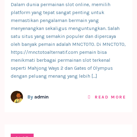
Dalam dunia permainan slot online, memilih
platform yang tepat sangat penting untuk
memastikan pengalaman bermain yang
menyenangkan sekaligus menguntungkan. Salah
satu situs yang semakin populer dan dipercaya
oleh banyak pemain adalah MNCTOTO. Di MNCTOTO,
https://mnctotoalternatif.com pemain bisa
menikmati berbagai permainan slot terkenal
seperti Mahjong Ways 2 dan Gates of Olympus
dengan peluang menang yang lebih […]
By
admin
READ MORE