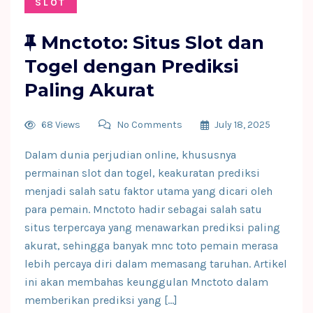
SLOT
Mnctoto: Situs Slot dan
Togel dengan Prediksi
Paling Akurat
68 Views
No Comments
July 18, 2025
Dalam dunia perjudian online, khususnya
permainan slot dan togel, keakuratan prediksi
menjadi salah satu faktor utama yang dicari oleh
para pemain. Mnctoto hadir sebagai salah satu
situs terpercaya yang menawarkan prediksi paling
akurat, sehingga banyak mnc toto pemain merasa
lebih percaya diri dalam memasang taruhan. Artikel
ini akan membahas keunggulan Mnctoto dalam
memberikan prediksi yang […]