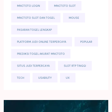
MNCTOTO LOGIN
MNCTOTO SLOT
MNCTOTO SLOT DAN TOGEL
MOUSE
PASARAN TOGEL LENGKAP
PLATFORM JUDI ONLINE TERPERCAYA
POPULAR
PREDIKSI TOGEL AKURAT MNCTOTO
SITUS JUDI TERPERCAYA
SLOT RTP TINGGI
TECH
USABILITY
UX