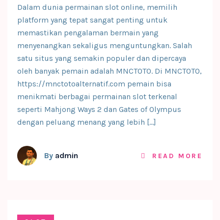
Dalam dunia permainan slot online, memilih
platform yang tepat sangat penting untuk
memastikan pengalaman bermain yang
menyenangkan sekaligus menguntungkan. Salah
satu situs yang semakin populer dan dipercaya
oleh banyak pemain adalah MNCTOTO. Di MNCTOTO,
https://mnctotoalternatif.com pemain bisa
menikmati berbagai permainan slot terkenal
seperti Mahjong Ways 2 dan Gates of Olympus
dengan peluang menang yang lebih […]
By
admin
READ MORE