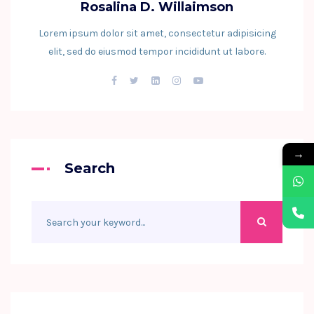
Rosalina D. Willaimson
Lorem ipsum dolor sit amet, consectetur adipisicing
elit, sed do eiusmod tempor incididunt ut labore.
→
Search