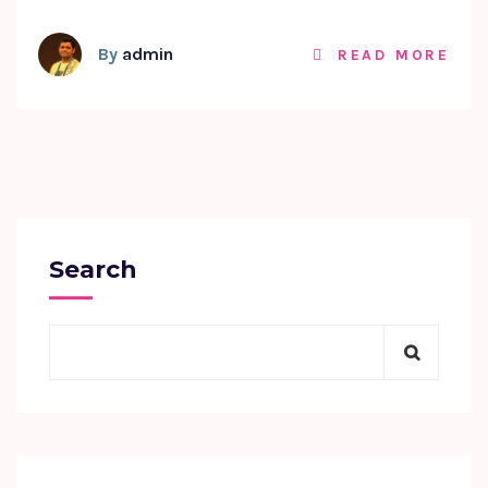
By
admin
READ MORE
Search