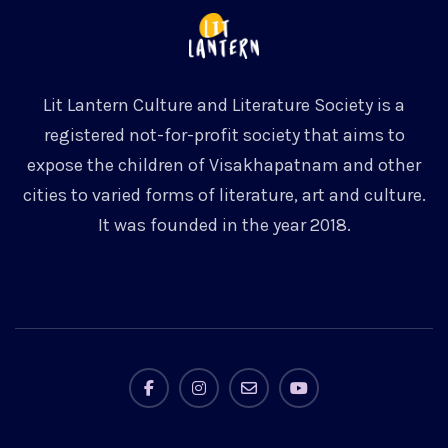
Lit Lantern Culture and Literature Society is a
registered not-for-profit society that aims to
expose the children of Visakhapatnam and other
cities to varied forms of literature, art and culture.
It was founded in the year 2018.