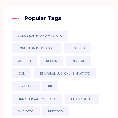
Popular Tags
BONUS DAN PROMO MNCTOTO
BONUS DAN PROMO SLOT
BUSINESS
CONSULT
DESGIN
DEVELOP
ICON
KEAMANAN JUDI ONLINE MNCTOTO
KEYBOARD
KIT
LINK ALTERNATIF MNCTOTO
LINK MNCTOTO
MNC TOTO
MNCTOTO