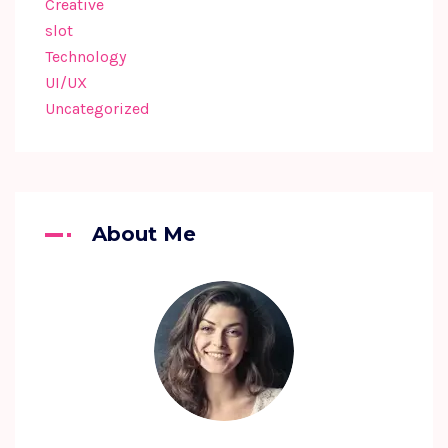
Creative
slot
Technology
UI/UX
Uncategorized
About Me