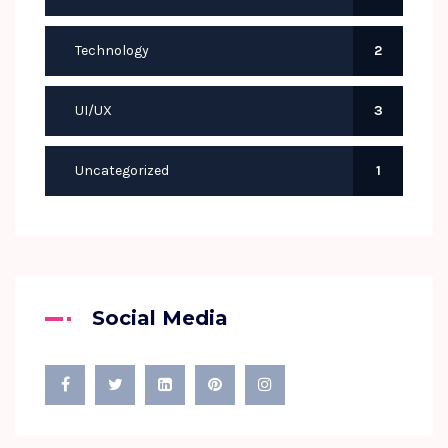
Technology
2
UI/UX
3
Uncategorized
1
Social Media